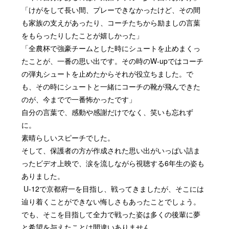
「けがをして長い間、プレーできなかったけど、その間
も家族の支えがあったり、コーチたちから励ましの言葉
をもらったりしたことが嬉しかった」
「全農杯で強豪チームとした時にシュートを止めまくっ
たことが、一番の思い出です。その時のW-upではコーチ
の弾丸シュートを止めたからそれが役立ちました。で
も、その時にシュートと一緒にコーチの靴が飛んできた
のが、今までで一番怖かったです」
自分の言葉で、感動や感謝だけでなく、笑いも忘れず
に。
素晴らしいスピーチでした。
そして、保護者の方が作成された思い出がいっぱい詰ま
ったビデオ上映で、涙を流しながら視聴する6年生の姿も
ありました。
U-12で京都府一を目指し、戦ってきましたが、そこには
辿り着くことができない悔しさもあったことでしょう。
でも、そこを目指して全力で戦った姿は多くの後輩に夢
と希望を与えたことは間違いありません。