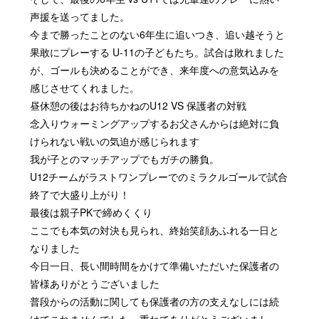
声援を送ってました。
今まで勝ったことのない6年生に追いつき、追い越そうと
果敢にプレーする U-11の子どもたち。試合は敗れました
が、ゴールも決めることができ、来年度への意気込みを
感じさせてくれました。
昼休憩の後はお待ちかねのU12 VS 保護者の対戦
念入りウォーミングアップするお父さんからは絶対に負
けられない戦いの気迫が感じられます
我が子とのマッチアップでもガチの勝負。
U12チームがラストワンプレーでのミラクルゴールで試合
終了で大盛り上がり！
最後は親子PKで締めくくり
ここでも本気の対決も見られ、終始笑顔あふれる一日と
なりました
今日一日、長い間時間をかけて準備いただいた保護者の
皆様ありがとうございました
普段からの活動に関しても保護者の方の支えなしには続
けてこれませんでした。重ねてありがとうございまし