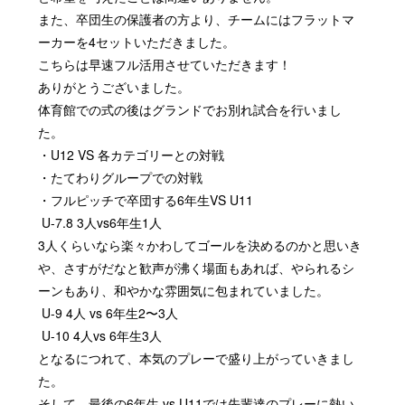
また、卒団生の保護者の方より、チームにはフラットマ
ーカーを4セットいただきました。
こちらは早速フル活用させていただきます！
ありがとうございました。
体育館での式の後はグランドでお別れ試合を行いまし
た。
・U12 VS 各カテゴリーとの対戦
・たてわりグループでの対戦
・フルピッチで卒団する6年生VS U11
U-7.8 3人vs6年生1人
3人くらいなら楽々かわしてゴールを決めるのかと思いき
や、さすがだなと歓声が沸く場面もあれば、やられるシ
ーンもあり、和やかな雰囲気に包まれていました。
U-9 4人 vs 6年生2〜3人
U-10 4人vs 6年生3人
となるにつれて、本気のプレーで盛り上がっていきまし
た。
そして、最後の6年生 vs U11では先輩達のプレーに熱い