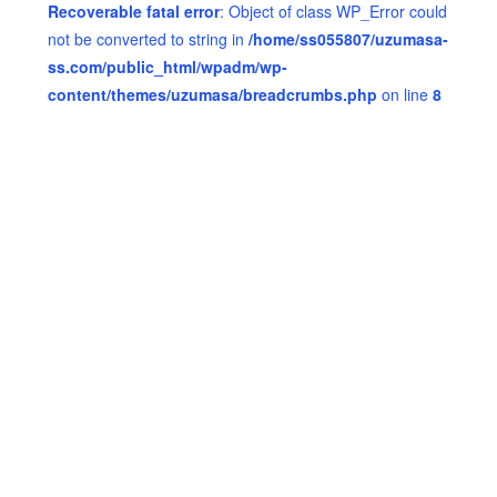
Recoverable fatal error
: Object of class WP_Error could
not be converted to string in
/home/ss055807/uzumasa-
ss.com/public_html/wpadm/wp-
content/themes/uzumasa/breadcrumbs.php
on line
8