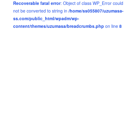
Recoverable fatal error
: Object of class WP_Error could
not be converted to string in
/home/ss055807/uzumasa-
ss.com/public_html/wpadm/wp-
content/themes/uzumasa/breadcrumbs.php
on line
8