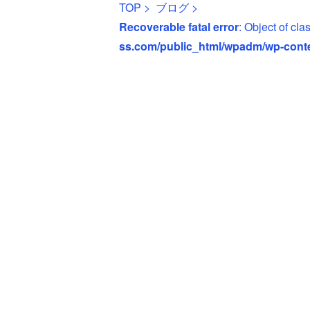
TOP
>
ブログ
>
Recoverable fatal error
: Object of cl
ss.com/public_html/wpadm/wp-cont