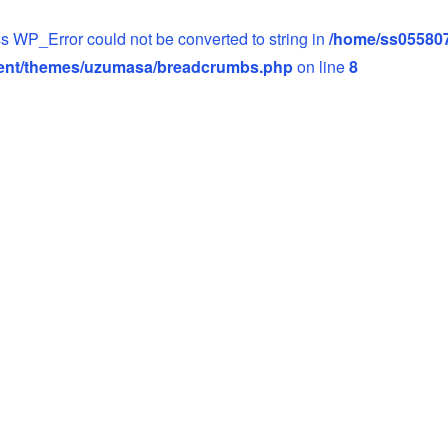
ass WP_Error could not be converted to string in
/home/ss05580
ent/themes/uzumasa/breadcrumbs.php
on line
8