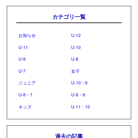
カテゴリ一覧
お知らせ
U-12
U-11
U-10
U-9
U-8
U-7
女子
ジュニア
U-10・9
U-8・7
U-9・8
キッズ
U-11・10
過去の記事