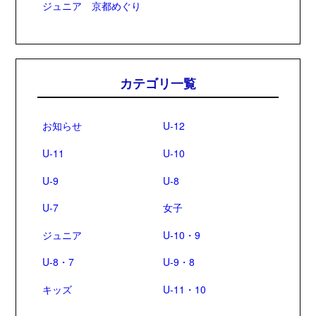
ジュニア 京都めぐり
カテゴリ一覧
お知らせ
U-12
U-11
U-10
U-9
U-8
U-7
女子
ジュニア
U-10・9
U-8・7
U-9・8
キッズ
U-11・10