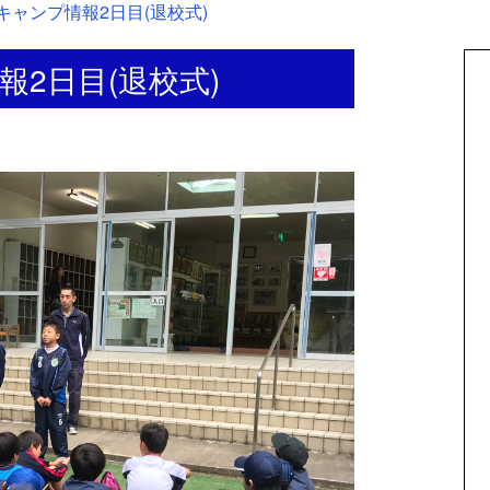
キャンプ情報2日目(退校式)
2日目(退校式)