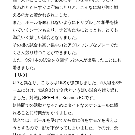
奪われたたらすぐに守備したりと、こんなに粘り強く戦
えるのかと驚かれされました。
また、ボールを奪われないようにドリブルして相手を抜
いていくシーンもあり、子どもたちにとっとも、とても
満足いく嬉しい試合となりました。
その後の試合も高い集中力とアグレッシブなプレーでた
くさん競り勝つことができました。
また、
9
分
1
本の試合を８回ずっと
4
人が出場したことにも
驚きました。
【
U-9
】
U-7
と異なり、こちらは
15
名が参加しました。
5
人組を
3
チ
ームに分け、
1
試合
3
分で交代という短い試合を繰り返し
ました。対戦は
SPEELS
、
Kosmos FC
です。
短時間での活動となるためにタイトなスケジュールに慣
れることに時間がかかりました。
試合では、ボールを受けてから次に何をするかを考えよ
うとするので、顔が下がってしまいました。その分。余