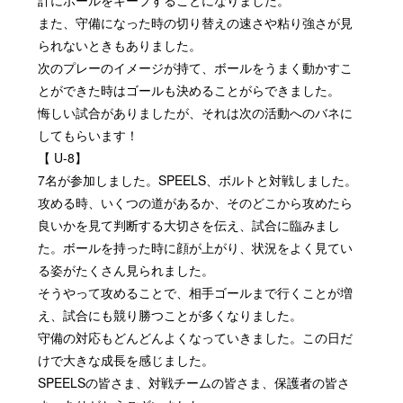
計にボールをキープすることになりました。
また、守備になった時の切り替えの速さや粘り強さが見
られないときもありました。
次のプレーのイメージが持て、ボールをうまく動かすこ
とができた時はゴールも決めることがらできました。
悔しい試合がありましたが、それは次の活動へのバネに
してもらいます！
【
U-8
】
7
名が参加しました。
SPEELS
、ボルトと対戦しました。
攻める時、いくつの道があるか、そのどこから攻めたら
良いかを見て判断する大切さを伝え、試合に臨みまし
た。ボールを持った時に顔が上がり、状況をよく見てい
る姿がたくさん見られました。
そうやって攻めることで、相手ゴールまで行くことが増
え、試合にも競り勝つことが多くなりました。
守備の対応もどんどんよくなっていきました。この日だ
けで大きな成長を感じました。
SPEELS
の皆さま、対戦チームの皆さま、保護者の皆さ