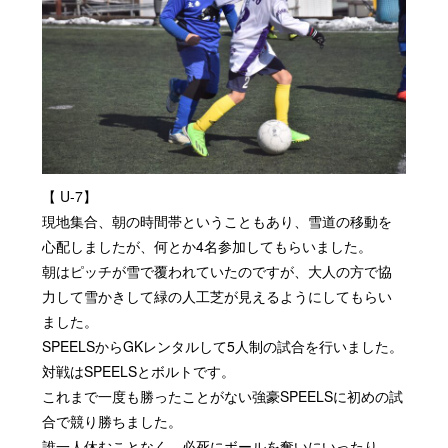
【
U-7
】
現地集合、朝の時間帯ということもあり、雪道の移動を
心配しましたが、何とか
4
名参加してもらいました。
朝はピッチが雪で覆われていたのですが、大人の方で協
力して雪かきして緑の人工芝が見えるようにしてもらい
ました。
SPEELS
から
GK
レンタルして
5
人制の試合を行いました。
対戦は
SPEELS
とボルトです。
これまで一度も勝ったことがない強豪
SPEELS
に初めの試
合で競り勝ちました。
誰一人休むことなく、必死にボールを奪いにいったり、