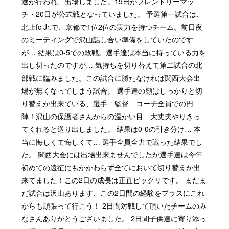
選が行われ、出場しました。19日がフレンドリーマッ
チ・20日が公式戦となっていました。 予選第一試合は、
北上fc Jr.で、京都で1位2位の実力を持つチーム。前日夜
のミーティングで沢山話し合い準備をしていたのです
が… 結果は0-5での敗戦。選手達は本当に持っている力を
出し切ったのですが… 気持ちを切り替えて第二試合の北
部戦に臨みました。この試合に勝たなければ関西大会出
場が無くなってしまう試合。 選手達の顔はしっかりと切
り替えが出来ている、選手 監督 コーチ全員での円
陣！沢山の保護者さんからの温かい目 大丈夫やりきっ
てくれると送り出しました。 結果は0-0の引き分け… 本
当に悔しくて悔しくて… 選手全員全力で戦った結果でし
た。 関西大会には出場出来ませんでしたが選手達は今年
初めての遠征にもかかわらず全てにおいて切り替えが出
来てました！この2日の成長は正直ビックリです。 まだま
だ試合は沢山あります、この2日間の経験をプラスにこれ
からも頑張って行こう！ 2日間対戦して頂いたチームのみ
なさんありがとうございました。 2日間子供達に寄り添っ