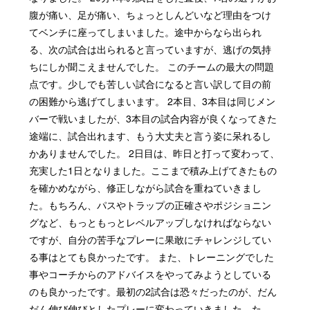
腹が痛い、足が痛い、ちょっとしんどいなど理由をつけ
てベンチに座ってしまいました。途中からなら出られ
る、次の試合は出られると言っていますが、逃げの気持
ちにしか聞こえませんでした。 このチームの最大の問題
点です。少しでも苦しい試合になると言い訳して目の前
の困難から逃げてしまいます。 2本目、3本目は同じメン
バーで戦いましたが、3本目の試合内容が良くなってきた
途端に、試合出れます、もう大丈夫と言う姿に呆れるし
かありませんでした。 2日目は、昨日と打って変わって、
充実した1日となりました。ここまで積み上げてきたもの
を確かめながら、修正しながら試合を重ねていきまし
た。もちろん、パスやトラップの正確さやポジショニン
グなど、もっともっとレベルアップしなければならない
ですが、自分の苦手なプレーに果敢にチャレンジしてい
る事はとても良かったです。 また、トレーニングでした
事やコーチからのアドバイスをやってみようとしている
のも良かったです。最初の2試合は恐々だったのが、だん
だん伸び伸びとしたプレーに変わっていきました。た