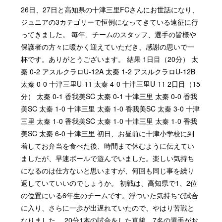
26日、27日と高知県の十津三里FCさんにお世話になり、
ジュニアの3カテゴリーで恒例になってきている遠征に行
ってきました。 毎年、チームのスタッフ、選手の皆様や
保護者の方々に暖かく迎えていただき、感謝の思いで一
杯です。ありがとうございます。 結果 1日目（20分） 太
秦 0-2 アスルクラロU-12A 太秦 1-2 アスルクラロU-12B
太秦 0-0 十津三里U-11 太秦 4-0 十津三里U-11 2日目（15
分） 太秦 0-1 香我美SC 太秦 0-1 十津三里 太秦 0-0 香我
美SC 太秦 1-0 十津三里 太秦 1-0 香我美SC 太秦 3-0 十津
三里 太秦 1-0 香我美SC 太秦 1-0 十津三里 太秦 1-0 香我
美SC 太秦 6-0 十津三里 初日、お昼前に十津小学校に到
着してお弁当を食べた後、時間まで休むように伝えてい
ましたが、早速ボールで遊んでいました。楽しい気持ち
になるのは仕方ないと思いますが、何回も同じ事を繰り
返していていいのでしょうか。 初戦は、高知県で1、2位
の位置にいる6年生のチームです。浮ついた気持ちで試合
に入り、さらに一歩が出遅れていたので、やはり苦戦と
なりました。 20分1本の試合をした直後、7名の選手がお