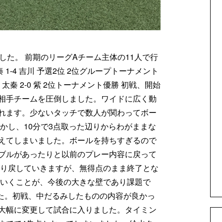
した。 前期のリーグAチーム主体の11人で行
秦 1-4 吉川 予選2位 2位グループトーナメント
戦 太秦 2-0 紫 2位トーナメント優勝 初戦、開始
相手チームを圧倒しました。ワイドに広く動
れます。少ないタッチで数人が関わってボー
かし、10分で3点取った辺りからわがままな
えてしまいました。ボールを持ちすぎるので
ブルがあったりと以前のプレー内容に戻って
取り戻していきますが、無得点のまま終了とな
ていくことが、今後の大きな壁であり課題で
した。初戦、中だるみしたものの内容が良かっ
大幅に変更して試合に入りました。タイミン