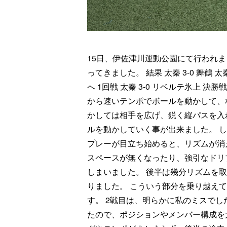
15日、伊佐津川運動公園にて行われま
ってきました。 結果 太秦 3-0 舞鶴 太
へ 1回戦 太秦 3-0 リベルテ氷上 決勝
から速いテンポでボールを動かして、
かしては相手を広げ、鋭く縦パスを入
ルを動かしていく事が出来ました。 し
プレーが目立ち始めると、リズムが消
スペースが無くなったり、強引なドリ
しまいました。 後半は幾分リズムを
りました。 こういう部分を乗り越え
す。 2戦目は、明らかに私のミスで
たので、ポジションやメンバー構成を