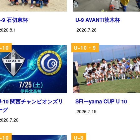
u-9 石切東杯
U-9 AVANTI茨木杯
2026.8.1
2026.7.28
-10
U-10・9
U-10 関西チャンピオンズリ
SFIーyama CUP U 10
ーグ
2026.7.19
2026.7.26
-10
U-8