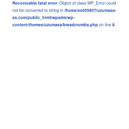
Recoverable fatal error
: Object of class WP_Error could
not be converted to string in
/home/ss055807/uzumasa-
ss.com/public_html/wpadm/wp-
content/themes/uzumasa/breadcrumbs.php
on line
8