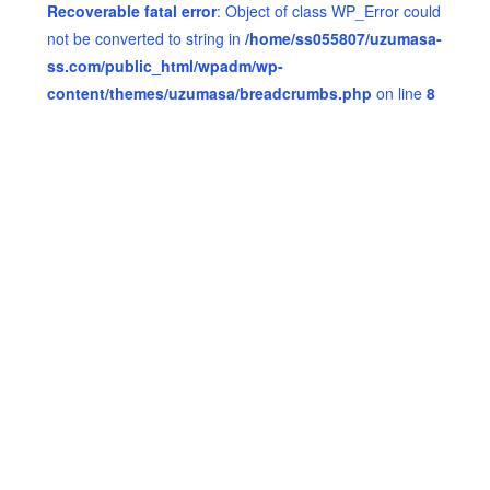
Recoverable fatal error
: Object of class WP_Error could
not be converted to string in
/home/ss055807/uzumasa-
ss.com/public_html/wpadm/wp-
content/themes/uzumasa/breadcrumbs.php
on line
8