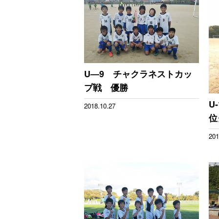
U―9 チャクラネストカッ
プ戦 優勝
U
2018.10.27
位
201