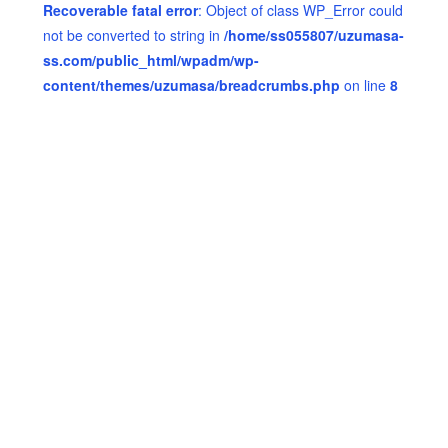
Recoverable fatal error
: Object of class WP_Error could
not be converted to string in
/home/ss055807/uzumasa-
ss.com/public_html/wpadm/wp-
content/themes/uzumasa/breadcrumbs.php
on line
8