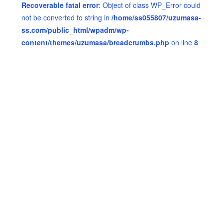
Recoverable fatal error
: Object of class WP_Error could
not be converted to string in
/home/ss055807/uzumasa-
ss.com/public_html/wpadm/wp-
content/themes/uzumasa/breadcrumbs.php
on line
8