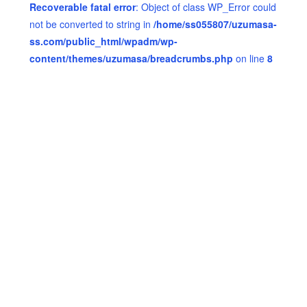
Recoverable fatal error
: Object of class WP_Error could
not be converted to string in
/home/ss055807/uzumasa-
ss.com/public_html/wpadm/wp-
content/themes/uzumasa/breadcrumbs.php
on line
8