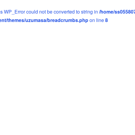
ass WP_Error could not be converted to string in
/home/ss05580
ent/themes/uzumasa/breadcrumbs.php
on line
8