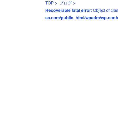
TOP
>
ブログ
>
Recoverable fatal error
: Object of cl
ss.com/public_html/wpadm/wp-cont