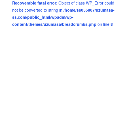
Recoverable fatal error
: Object of class WP_Error could
not be converted to string in
/home/ss055807/uzumasa-
ss.com/public_html/wpadm/wp-
content/themes/uzumasa/breadcrumbs.php
on line
8