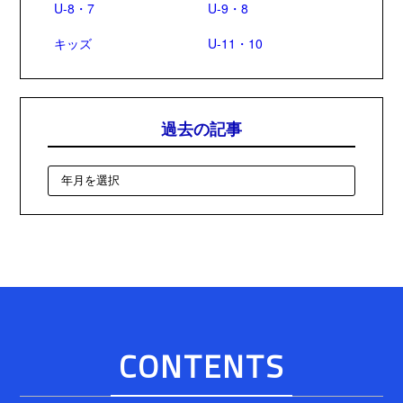
U-8・7
U-9・8
キッズ
U-11・10
過去の記事
CONTENTS