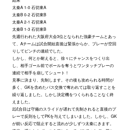
太秦A 1-0 石切東A
太秦B 0-2 石切東B
太秦A 2-1 石切東A
太秦B 1-3 石切東B
先週行われた大阪府大会3位となられた強豪チームとあっ
て、Aチームは試合開始直後は緊張からか、プレーが空回
りしてピンチの連続でした。
しかし、何とか耐えると、徐々にチャンスをつくり出
し、相手ゴール前でボールを奪うとワンタッチプレーの
連続で相手を崩してシュート！
見事に決まり、先制します。その後も攻められる時間が
多く、GKを含めたパス交換で奪われては取り返すことを
繰り返しました。しかし決定機をつくられることなく終
えました。
2試合目は守備のスライドが遅れて先制されると直後のプ
レーで反則をしてPKを与えてしまいました。しかし、GK
が鋭い反応で阻止すると流れが少しずつ太秦にきます。