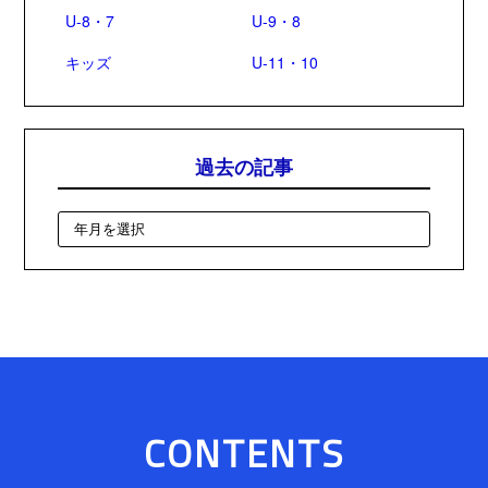
U-8・7
U-9・8
キッズ
U-11・10
過去の記事
CONTENTS