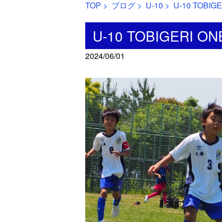
TOP
>
ブログ
>
U-10
> U-10 TOBIG
U-10 TOBIGERI O
2024/06/01