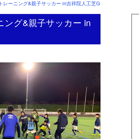
合同トレーニング&親子サッカー in吉祥院人工芝G
ニング&親子サッカー in