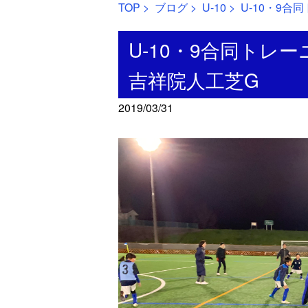
TOP
>
ブログ
>
U-10
> U-10・9
U-10・9合同トレー
吉祥院人工芝G
2019/03/31