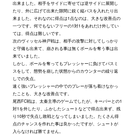
出来ました。相手をサイドに寄せては逆サイドに展開し
たり、外に広げて出来た隙間に鋭く縦パスを入れたり出
来ました。それなのに得点は
1
点なのは、大きな改善点の
一つです。何でもないフリーの
1
対
1
をあれだけ外してい
ては、得点は難しいです。
次のヴィッセル神戸戦は、相手の攻撃に対してしっかり
と守備も出来て、崩される事は無くボールを奪う事は出
来ていました。
しかし、ボールを奪ってもプレッシャーに負けてパスミ
スをして、態勢を崩した状態からのカウンターの繰り返
しでの失点。
速く強いプレッシャーの中でのプレーが落ち着けなかっ
たことも、大きな改善点です。
尾西
FC
戦は、太秦主導のゲームでしたが、キーパーとの
1
対
1
を外したり、ふかしたシュートなどで得点出来ず、残
り
10
秒で失点し敗戦となってしまいました。たくさん得
点のチャンスを作れた事は良かったですが、シュートが
入らなければ勝てません。