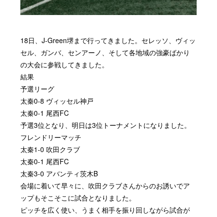
18
日、
J-Green
堺まで行ってきました。セレッソ、ヴィッ
セル、ガンバ、センアーノ、そして各地域の強豪ばかり
の大会に参戦してきました。
結果
予選リーグ
太秦
0-8
ヴィッセル神戸
太秦
0-1
尾西
FC
予選
3
位となり、明日は
3
位トーナメントになりました。
フレンドリーマッチ
太秦
1-0
吹田クラブ
太秦
0-1
尾西
FC
太秦
3-0
アバンティ茨木
B
会場に着いて早々に、吹田クラブさんからのお誘いでア
ップもそこそこに試合となりました。
ピッチを広く使い、うまく相手を振り回しながら試合が