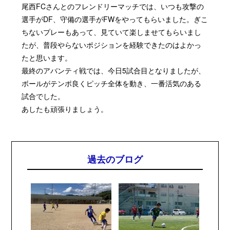
尾西
FC
さんとのフレンドリーマッチでは、いつも攻撃の
選手が
DF
、守備の選手が
FW
をやってもらいました。ぎこ
ちないプレーもあって、見ていて楽しませてもらいまし
たが、普段やらないポジションを経験できたのはよかっ
たと思います。
最終のアバンティ戦では、今日
5
試合目となりましたが、
ボールがテンポ良くピッチ全体を動き、一番活気のある
試合でした。
あしたも頑張りましょう。
過去のブログ