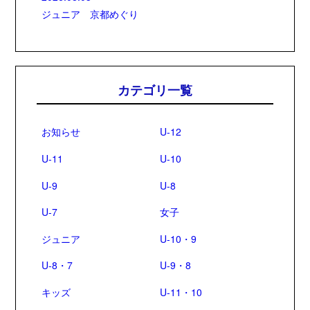
ジュニア 京都めぐり
カテゴリ一覧
お知らせ
U-12
U-11
U-10
U-9
U-8
U-7
女子
ジュニア
U-10・9
U-8・7
U-9・8
キッズ
U-11・10