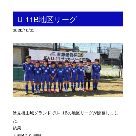
U-11B地区リーグ
2020/10/25
伏見桃山城グランドでU-11Bの地区リーグが開幕しまし
た。
結果
太秦B 2-0 園部