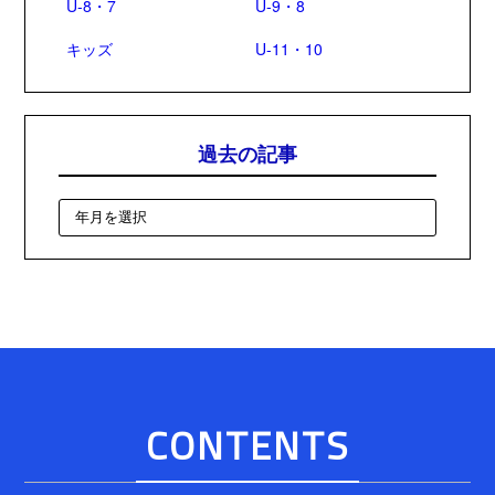
U-8・7
U-9・8
キッズ
U-11・10
過去の記事
CONTENTS