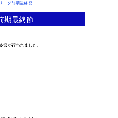
地区リーグ前期最終節
グ前期最終節
終節が行われました。