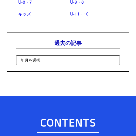
U-8・7
U-9・8
キッズ
U-11・10
過去の記事
CONTENTS