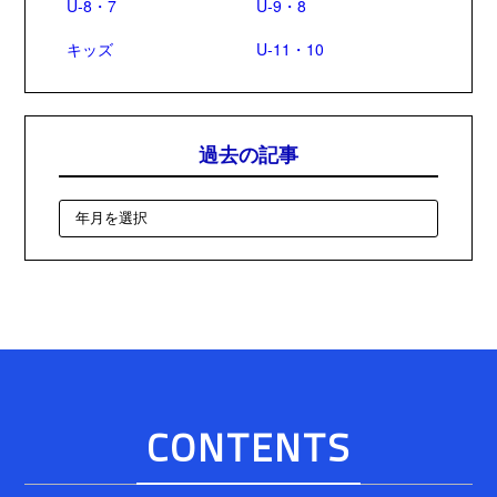
U-8・7
U-9・8
キッズ
U-11・10
過去の記事
CONTENTS