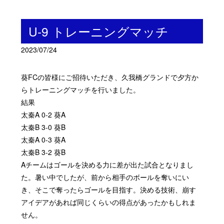
U-9 トレーニングマッチ
2023/07/24
葵
FC
の皆様にご招待いただき、久我橋グランドで夕方か
らトレーニングマッチを行いました。
結果
太秦
A 0-2
葵
A
太秦
B 3-0
葵
B
太秦
A 0-3
葵
A
太秦
B 3-2
葵
B
A
チームはゴールを決める力に差が出た試合となりまし
た。暑い中でしたが、前から相手のボールを奪いにい
き、そこで奪ったらゴールを目指す。決める技術、崩す
アイデアがあれば同じくらいの得点があったかもしれま
せん。