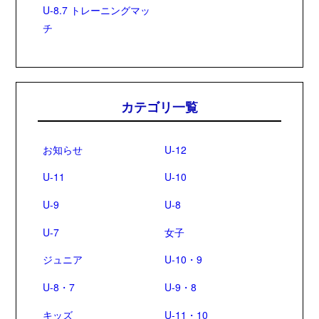
U-8.7 トレーニングマッ
チ
カテゴリ一覧
お知らせ
U-12
U-11
U-10
U-9
U-8
U-7
女子
ジュニア
U-10・9
U-8・7
U-9・8
キッズ
U-11・10