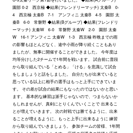
園部 0-2 西京極 ◆結果(フレンドリーマッチ) 太秦B 0-
4 西京極 太秦B 7-1 アンフィニ 太秦B 4-5 園部 太
秦B 6-0 常磐野 ◆結果(Bグループ) ◆結果(フレンドリ
ーマッチ) 太秦W 6-0 常磐野 太秦W 2-0 園部 太秦
W 16-1 アンフィニ 太秦W 1-3 西京極 昨晩までの雨
の影響もほとんどなく、途中小雨が降り続くこともあり
ましたが、無事に開催することができました。 今年度は
均等分けした2チームで1年間を戦います。 試合前に普段
から取り組んでいる「とめる」「ける」を意識して試合
をしましょうと話をしました。 自分たちが出来ていると
思っている以上に相手の選手はもっと上手にできていま
す。 その差が試合の結果にもなったのではないかと思い
ます。 基本的な練習は派手じゃないので、つまらないか
もしれませんが、真剣にとりくんでいくことで 出来るこ
とが増えていきます。 次の対戦では勝てるように、出来
ることが増えるように、もっと上手に出来るように 練習
から取り組んでいきましょう。 参加チームの皆様、1年間