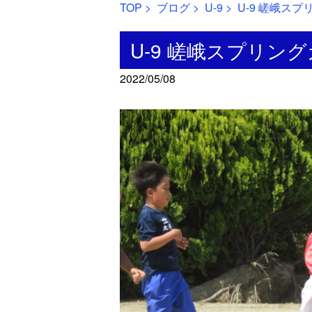
TOP
>
ブログ
>
U-9
> U-9 嵯峨ス
U-9 嵯峨スプリン
2022/05/08