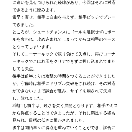
に違いを見せつけられた経緯があり、今回はそれに対応
できるように臨みます。
素早く寄せ、相手に自由を与えず、相手ピッチでプレー
できました。
ところが、シュートチャンスにゴールを選択せずにボー
ルを奪われ、攻め込まれてしまってからは相手のペース
となってしまいます。
そしてコーナーキックで競り負けて失点し、再びコーナ
ーキックでこぼれ玉をクリアできずに押し込まれてまた
しても失点。
後半は前半よりは攻撃の時間をつくることができました
が、守備時は相手にドリブル突破をされ続け、その対応
ができないままで試合が進み、サイドを崩されて失点
し、敗れました。
2戦目も前半は、鋭さを欠く展開となります。相手のミス
から得点することはできましたが、それに満足する姿も
見られ、目標の低さに驚かされました。
後半は開始早々に得点を重ねていくことができ、試合に