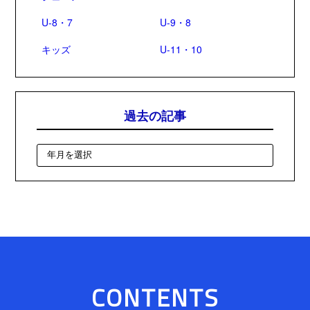
U-8・7
U-9・8
キッズ
U-11・10
過去の記事
CONTENTS