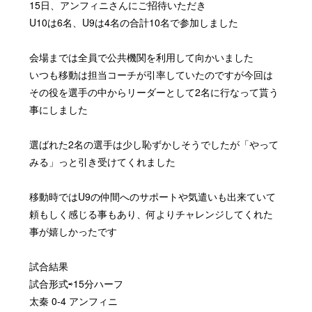
15
日、アンフィニさんにご招待いただき
U10
は
6
名、
U9
は
4
名の合計
10
名で参加しました
会場までは全員で公共機関を利用して向かいました
いつも移動は担当コーチが引率していたのですが今回は
その役を選手の中からリーダーとして
2
名に行なって貰う
事にしました
選ばれた
2
名の選手は少し恥ずかしそうでしたが「やって
みる」っと引き受けてくれました
移動時では
U9
の仲間へのサポートや気遣いも出来ていて
頼もしく感じる事もあり、何よりチャレンジしてくれた
事が嬉しかったです
試合結果
試合形式⇨
15
分ハーフ
太秦
0-4
アンフィニ