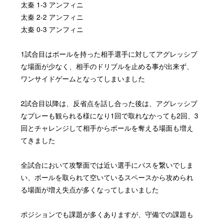
太秦
1-3
アンフィニ
太秦
2-2
アンフィニ
太秦
0-3
アンフィニ
1
試合目はボールを持った相手選手に対してアグレッシブ
な場面が少なく、相手のドリブルを止める事が出来ず、
ワンサイドゲームとなってしまいました
2
試合目以降は、反省点を話し合った後は、アグレッシブ
なプレーも観られる様になり
1
回で取れなかっても
2
回、
3
回とチャレンジして相手からボールを奪える場面も増え
てきました
全試合において攻撃面では近い選手にパスを繋いでしま
い、ボールを取られて空いているスペースから攻められ
る場面が増え失点が多くなってしまいました
ポジションでも課題が多くありますが、守備での課題も