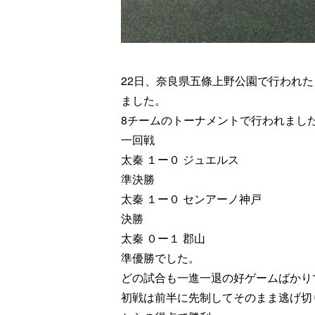
22日、奈良県五條上野公園で行われ
ました。
8チームのトーナメントで行われまし
一回戦
太秦 １ー０ ジュエルス
準決勝
太秦 １ー０ センアーノ神戸
決勝
太秦 ０ー１ 郡山
準優勝でした。
どの試合も一進一退の好ゲームばかり
初戦は前半に先制してそのまま逃げ切