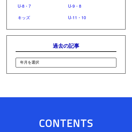
U-8・7
U-9・8
キッズ
U-11・10
過去の記事
CONTENTS