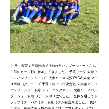
11日、希望ヶ丘球技場で行われたバンブーシュートさん
主催のカップ戦に参加してきました。 予選リーグ 太秦０
ー３バンブーシュート白 太秦５ー０滋賀YMCA 太秦12ー
０御蔵山グーニーズ 予選２位で３位決定戦へ 太秦２ー０
バンブーシュート緑 トレーニングマッチ 太秦１ー２バン
ブーシュート白 ８チーム中３位でした。 全体を通してト
ラップミス、パスミス、判断ミスが目立ちました。 負け
た試合は相手の個人技の高さに対して粘り強く守れてい