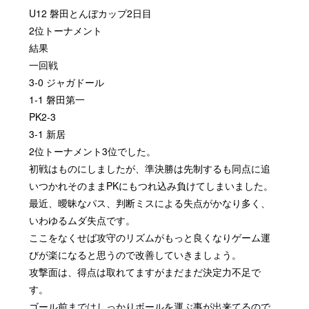
U12 磐田とんぼカップ2日目
2位トーナメント
結果
一回戦
3-0 ジャガドール
1-1 磐田第一
PK2-3
3-1 新居
2位トーナメント3位でした。
初戦はものにしましたが、準決勝は先制するも同点に追
いつかれそのままPKにもつれ込み負けてしまいました。
最近、曖昧なパス、判断ミスによる失点がかなり多く、
いわゆるムダ失点です。
ここをなくせば攻守のリズムがもっと良くなりゲーム運
びが楽になると思うので改善していきましょう。
攻撃面は、得点は取れてますがまだまだ決定力不足で
す。
ゴール前まではしっかりボールを運ぶ事が出来てるので