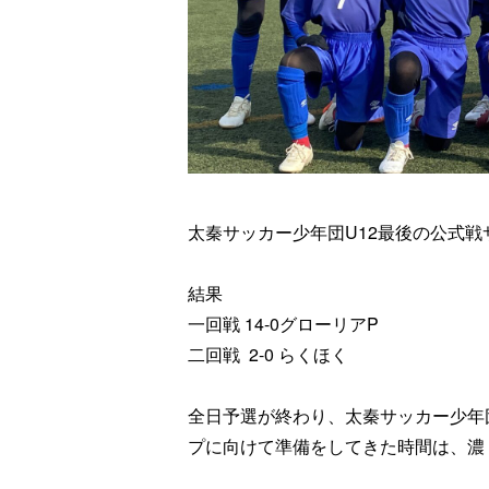
太秦サッカー少年団U12最後の公式
結果
一回戦
14-0
グローリア
P
二回戦
2-0
らくほく
全日予選が終わり、太秦サッカー少年
プに向けて準備をしてきた時間は、濃