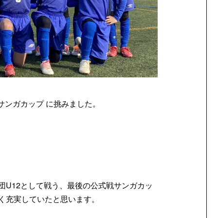
戦サンガカップ
に挑みました。
団
U12
として戦う、最後の公式戦サンガカッ
く充実していたと思います。