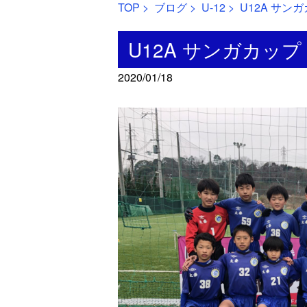
TOP
>
ブログ
>
U-12
> U12A サン
U12A サンガカップ
2020/01/18