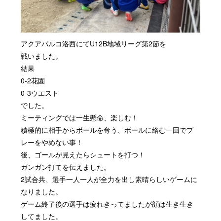
アクアパルコ洛西にてU12B地域リーグ第2節を
戦いました。
結果
0-2
花園
0-3
ウエスト
でした。
ミーティングでは一生懸命、楽しむ！
積極的に相手からボールを奪う、ボールに絡む一回でプ
レーをやめない事！
後、ゴールが見えたらシュートを打つ！
ガンガン打てを伝えました。
2
試合共、選手一人一人が全力を出し素晴らしいゲームに
なりました。
ゲーム終了後の選手は疲れきってましたが顔は生き生き
してました。