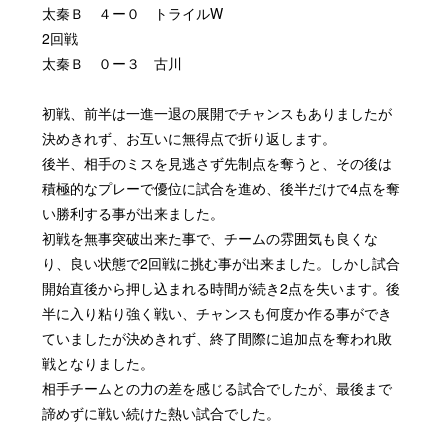
太秦Ｂ ４ー０ トライルW
2回戦
太秦Ｂ ０ー３ 古川
初戦、前半は一進一退の展開でチャンスもありましたが
決めきれず、お互いに無得点で折り返します。
後半、相手のミスを見逃さず先制点を奪うと、その後は
積極的なプレーで優位に試合を進め、後半だけで4点を奪
い勝利する事が出来ました。
初戦を無事突破出来た事で、チームの雰囲気も良くな
り、良い状態で2回戦に挑む事が出来ました。しかし試合
開始直後から押し込まれる時間が続き2点を失います。後
半に入り粘り強く戦い、チャンスも何度か作る事ができ
ていましたが決めきれず、終了間際に追加点を奪われ敗
戦となりました。
相手チームとの力の差を感じる試合でしたが、最後まで
諦めずに戦い続けた熱い試合でした。