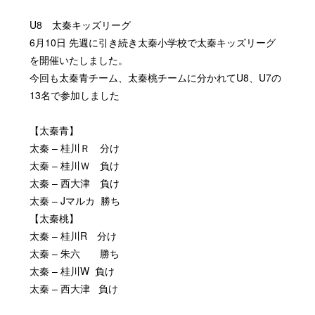
U8
太秦キッズリーグ
6
月
10
日
先週に引き続き太秦小学校で太秦キッズリーグ
を開催いたしました。
今回も太秦青チーム、太秦桃チームに分かれて
U8
、
U7
の
13
名で参加しました
【太秦青】
太秦
–
桂川Ｒ 分け
太秦
–
桂川Ｗ 負け
太秦
–
西大津 負け
太秦
– J
マルカ
勝ち
【太秦桃】
太秦
–
桂川
R
分け
太秦
–
朱六
勝ち
太秦
–
桂川
W
負け
太秦
–
西大津
負け