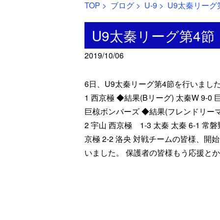
TOP
>
ブログ
>
U-9
> U9太秦リーグ
U9太秦リーグ第4節
2019/10/06
6日、U9太秦リーグ第4節を行いました。 
1 西京極 ◆結果(Bリーグ) 太秦W 9-0
巨椋ボンバーズ ◆結果(フレンドリーマッチ
2 宇山 西京極 1-3 太秦 太秦 6-1 常磐
京極 2-2 洛央 対戦チームの皆様、
いました。 保護者の皆様もう応援と