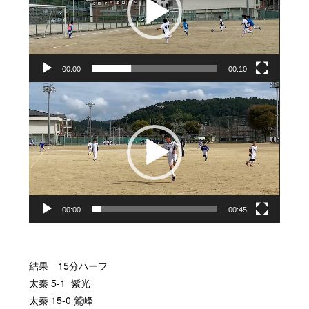
レ
ー
ヤ
ー
00:00
00:10
動
画
プ
レ
ー
ヤ
ー
00:00
00:45
結果
15
分ハーフ
太秦
5-1
紫光
太秦
15-0
鷲峰