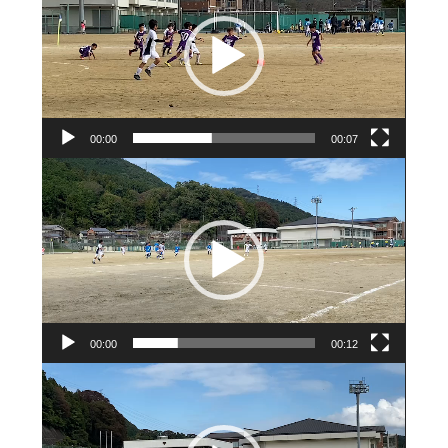
プ
レ
ー
ヤ
ー
00:00
00:07
動
画
プ
レ
ー
ヤ
ー
00:00
00:12
動
画
プ