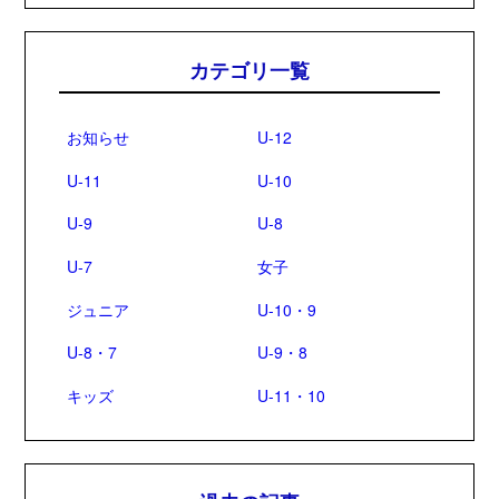
カテゴリ一覧
お知らせ
U-12
U-11
U-10
U-9
U-8
U-7
女子
ジュニア
U-10・9
U-8・7
U-9・8
キッズ
U-11・10