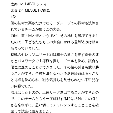
太秦 0-1 LABOLシティ
太秦 2-1 MESSE FC鶴見
4位
個の技術の高さだけでなく、グループでの戦術も洗練さ
れているチームが集うこの大会。
前回、前々回と嫌というほど、その洗礼を浴びてきまし
たので、子どもたちもこの大会にかける意気込みは相当
高まっていました。
初戦のセレッソエリート戦は相手の良さを消す寄せの速
さとパスワークで主導権を握り、ゴールも決め、試合を
優位に進めることができました。その後の試合も競り勝
つことができ、全勝対決となった予選最終戦はあっさり
と得点を決められ、戦う気持ちを見せられない不甲斐な
い内容でした。
敗れはしたものの、上位リーグ進出することができたの
で、このチームともう一度対戦する時は絶対にこの悔し
さを忘れずに、思い切ってチャレンジすることことを確
認して試合に臨みました。