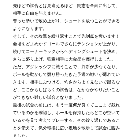
先ほどの試合とは見違えるほど、闘志を全面に出して、
相手に自由を与えません。
奪った勢いで攻め上がり、シュートを放つことができる
ようになります。
そして、その攻撃を繰り返すことで先制点を奪います！
会場をどよめかすゴールでさらにテンションが上がり、
続けてコーナーキックからヘディングシュートを決め、
さらに盛り上げ、強豪相手に大金星を獲得しました。
ただ、アグレッシブに戦うことで、判断が少なくなり、
ボールを動かして競り勝ったきた予選の戦いが薄れてい
きます。相手にぶつける、怖さからよく見ないで蹴るな
ど、ここからしばらくの試合は、なかなかやりたいこと
ができない難しい試合となりました。
最後の試合の前には、もう一度何が良くてここまで残れ
ているのかを確認し、ボールを保持したらどこが空いて
いるかを見て考えてプレーする。その繰り返しであるこ
とを伝えて、気分転換に広い敷地を散歩して試合に臨み
ました。